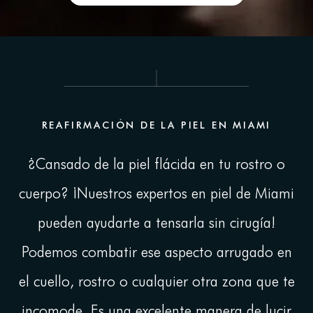
Reafirmación de la piel en Miami
¿Cómo funcionan los tratamientos
de reafirmación de la piel?
¿Es Renuvion adecuado para mí?
REAFIRMACIÓN DE LA PIEL EN MIAMI
Tipos de tratamientos para reafirmar
la piel
¿Cansado de la piel flácida en tu rostro o
¿Cómo funciona Renuvion?
cuerpo? ¡Nuestros expertos en piel de Miami
Beneficios del Reafirmamiento de la
pueden ayudarte a tensarla sin cirugía!
Piel No Quirúrgico
¿Cuántos tratamientos necesitaré?
Podemos combatir ese aspecto arrugado en
Cuidados posteriores y recuperación
el cuello, rostro o cualquier otra zona que te
Preguntas frecuentes (FAQs)
incomode. Es una excelente manera de lucir