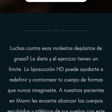
Acerca
Lipoescultura HD en Miami
¿Cómo Funciona la Lipoescultura
HD?
Luchas contra esos molestos depósitos de
¿Es la Lipoescultura HD Adecuada
para Mí?
grasa? La dieta y el ejercicio tienen un
¿Qué Puede Tratar la Lipoescultura
límite. La liposucción HD puede ayudarte a
HD?
redefinir y contornear tu cuerpo de formas
¿Se Puede Combinar la Lipoescultura
HD con Otros Procedimientos?
que nunca imaginaste. A nuestros pacientes
Lipoescultura HD vs. Liposucción
en Miami les encanta alcanzar los cuerpos
Tradicional: ¿Cuál es la Diferencia?
Cuidados y Recuperación
esculpidos y atléticos de sus sueños con este