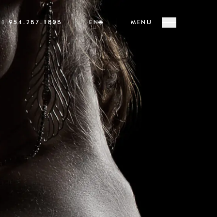
+1 954-287-1808
EN
🌐
MENU