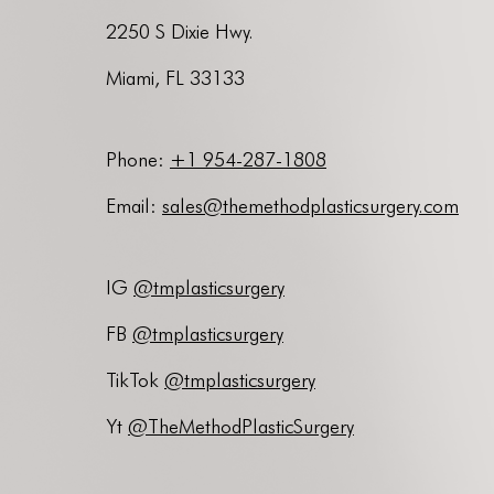
2250 S Dixie Hwy.
Miami, FL 33133
Phone:
+1 954-287-1808
Email
:
sales@themethodplasticsurgery.com
IG
@tmplasticsurgery
FB
@tmplasticsurgery
TikTok
@tmplasticsurgery
Yt
@TheMethodPlasticSurgery