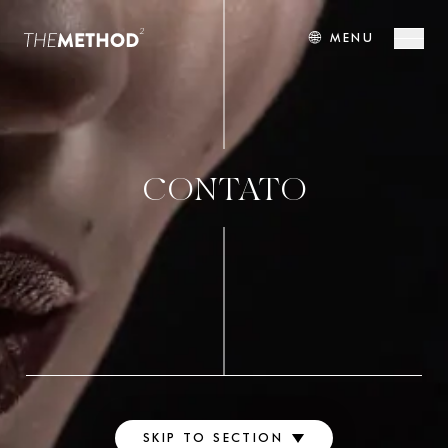
🌐
MENU
CONTATO
SKIP TO SECTION