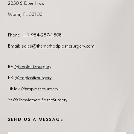
2250 S Dixie Hwy.
Miami, FL 33133
Phone:
+1 954-287-1808
Email
:
sales@themethodplasticsurgery.com
IG
@tmplasticsurgery
FB
@tmplasticsurgery
TikTok
@tmplasticsurgery
Yt
@TheMethodPlasticSurgery
SEND US A MESSAGE